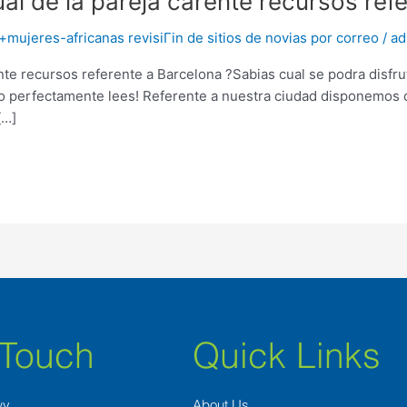
al de la pareja carente recursos ref
mujeres-africanas revisiГіn de sitios de novias por correo
/
ad
nte recursos referente a Barcelona ?Sabias cual se podra disfru
ue lo perfectamente lees! Referente a nuestra ciudad disponemos
[…]
 Touch
Quick Links
wy
About Us