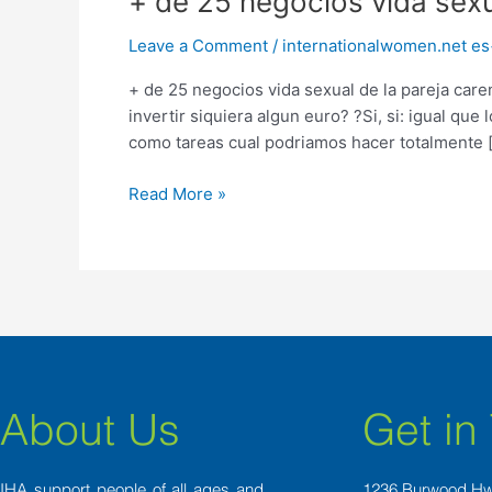
+ de 25 negocios vida sexu
de
Leave a Comment
/
internationalwomen.net es+
25
negocios
+ de 25 negocios vida sexual de la pareja care
vida
invertir siquiera algun euro? ?Si, si: igual q
sexual
como tareas cual podri­amos hacer totalmente 
de
la
Read More »
pareja
carente
recursos
referente
a
Barcelona
About Us
Get in
IHA support people of all ages and
1236 Burwood H