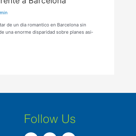
erente a Barcelona
min
tar de un dia romantico en Barcelona sin
 de una enorme disparidad sobre planes asi­
Follow Us
F
I
L