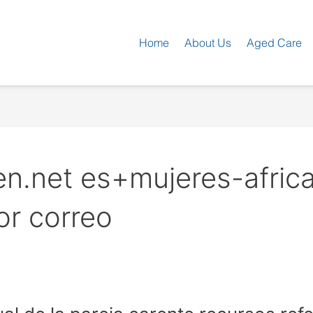
Home
About Us
Aged Care
n.net es+mujeres-africa
or correo