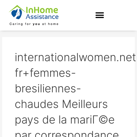
Skip
to
content
internationalwomen.net
fr+femmes-
bresiliennes-
chaudes Meilleurs
pays de la mariГ©e
par correspondance