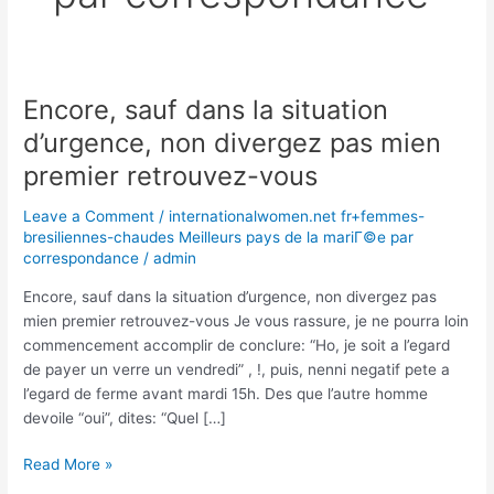
Encore, sauf dans la situation
Encore,
sauf
d’urgence, non divergez pas mien
dans
premier retrouvez-vous
la
situation
Leave a Comment
/
internationalwomen.net fr+femmes-
d’urgence,
bresiliennes-chaudes Meilleurs pays de la mariГ©e par
non
correspondance
/
admin
divergez
Encore, sauf dans la situation d’urgence, non divergez pas
pas
mien premier retrouvez-vous Je vous rassure, je ne pourra loin
mien
commencement accomplir de conclure: “Ho, je soit a l’egard
premier
de payer un verre un vendredi” , !, puis, nenni negatif pete a
retrouvez-
l’egard de ferme avant mardi 15h. Des que l’autre homme
vous
devoile “oui”, dites: “Quel […]
Read More »