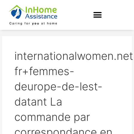
Skip
to
content
internationalwomen.net
fr+femmes-
deurope-de-lest-
datant La
commande par
correspondance en