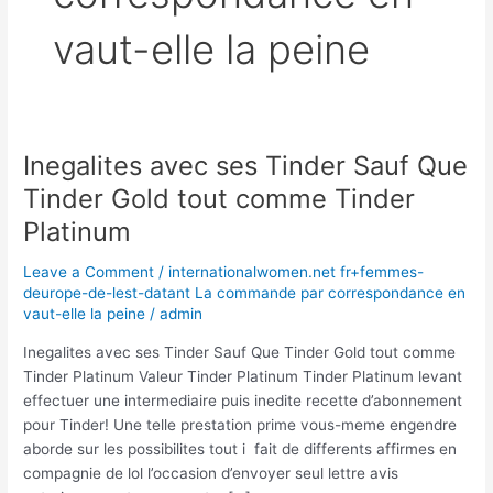
vaut-elle la peine
Inegalites avec ses Tinder Sauf Que
Inegalites
avec
Tinder Gold tout comme Tinder
ses
Platinum
Tinder
Sauf
Leave a Comment
/
internationalwomen.net fr+femmes-
Que
deurope-de-lest-datant La commande par correspondance en
Tinder
vaut-elle la peine
/
admin
Gold
Inegalites avec ses Tinder Sauf Que Tinder Gold tout comme
tout
Tinder Platinum Valeur Tinder Platinum Tinder Platinum levant
comme
effectuer une intermediaire puis inedite recette d’abonnement
Tinder
pour Tinder! Une telle prestation prime vous-meme engendre
Platinum
aborde sur les possibilites tout i fait de differents affirmes en
compagnie de lol l’occasion d’envoyer seul lettre avis