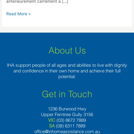
anterieurement carrement a […]
Read More »
About Us
IHA support people of all ages and abilities to live with dignity
and confidence in their own home and achieve their full
potential.
Get in Touch
1236 Burwood Hwy
Upper Ferntree Gully 3156
VIC
(03) 8672 7889
SA
(08) 6311 7889
office@inhomeassistance.com.au