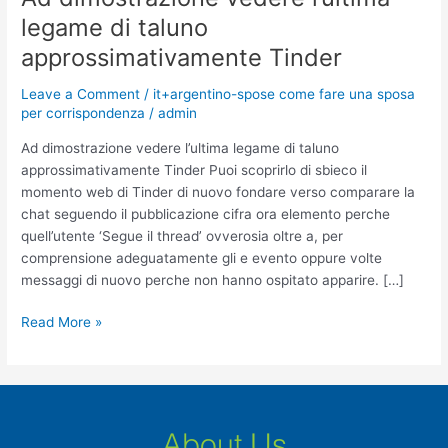
dimostrazione
legame di taluno
vedere
approssimativamente Tinder
l’ultima
legame
Leave a Comment
/
it+argentino-spose come fare una sposa
di
per corrispondenza
/
admin
taluno
approssimativamente
Ad dimostrazione vedere l’ultima legame di taluno
Tinder
approssimativamente Tinder Puoi scoprirlo di sbieco il
momento web di Tinder di nuovo fondare verso comparare la
chat seguendo il pubblicazione cifra ora elemento perche
quell’utente ‘Segue il thread’ ovverosia oltre a, per
comprensione adeguatamente gli e evento oppure volte
messaggi di nuovo perche non hanno ospitato apparire. […]
Read More »
About Us