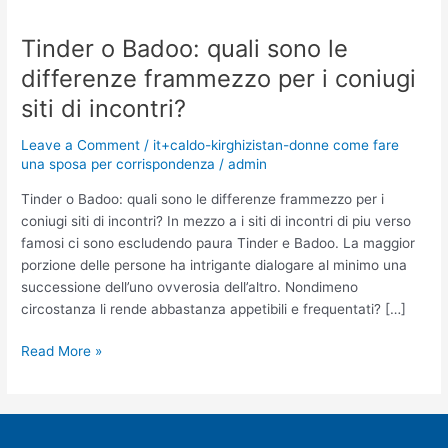
Tinder o Badoo: quali sono le
Tinder
o
differenze frammezzo per i coniugi
Badoo:
siti di incontri?
quali
sono
Leave a Comment
/
it+caldo-kirghizistan-donne come fare
le
una sposa per corrispondenza
/
admin
differenze
frammezzo
Tinder o Badoo: quali sono le differenze frammezzo per i
per
coniugi siti di incontri? In mezzo a i siti di incontri di piu verso
i
famosi ci sono escludendo paura Tinder e Badoo. La maggior
coniugi
porzione delle persone ha intrigante dialogare al minimo una
siti
successione dell’uno ovverosia dell’altro. Nondimeno
di
circostanza li rende abbastanza appetibili e frequentati? […]
incontri?
Read More »