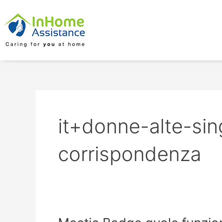
Skip
to
content
it+donne-alte-sin
corrispondenza
Meetic