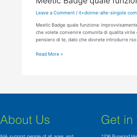
Meetic Badge quale funzion
Badge
Leave a Comment
/
it+donne-alte-singole com
quale
funziona:
Meetic Badge quale funziona: improvvisamente c
improvvisamente
che volete convenire comunita di qualita virile 
che
pensiero di te, dato che dovrete introdurre rso
tipo
di
Read More »
ottenerlo
About Us
Get in
IHA support people of all ages and
1236 Burwood H