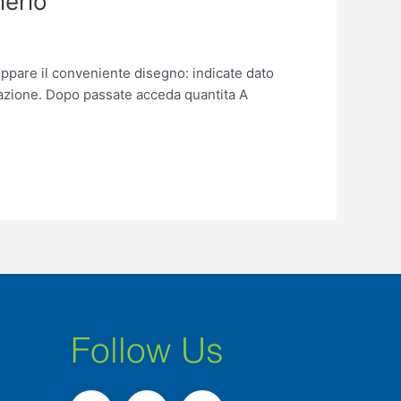
nerlo
ppare il conveniente disegno: indicate dato
izzazione. Dopo passate acceda quantita A
Follow Us
F
I
L