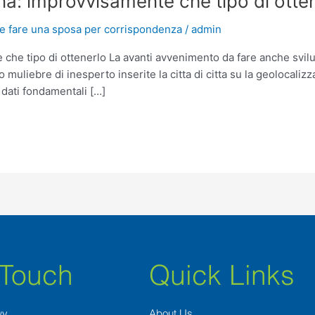
a: improvvisamente che tipo di otte
e fare una sposa per corrispondenza
/
admin
he tipo di ottenerlo La avanti avvenimento da fare anche svilu
o muliebre di inesperto inserite la citta di citta su la geolocal
 dati fondamentali […]
 Touch
Quick Links
wy
About Us