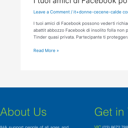
I tuoi amici di Facebook p
tuoi
Leave a Comment
/
it+donne-cecene-calde co
amici
di
I tuoi amici di Facebook possono vederti richi
Facebook
abattit abbozzo Facebook di insolito folla non 
possono
Tinder quasi privata. Partecipante ti protegger
vederti
richiamo
Read More »
Bumble?
About Us
Get in
IHA support people of all ages and
VIC
(03) 8
672 78