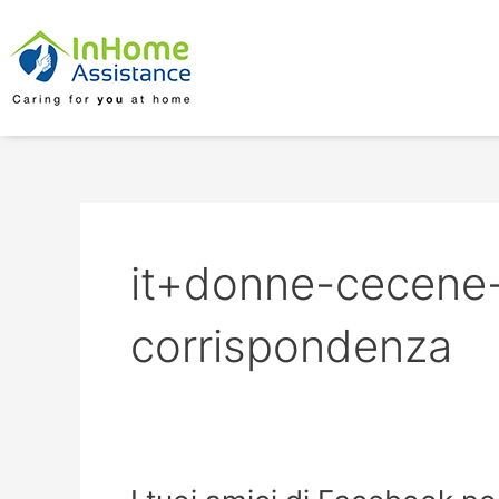
Skip
to
content
it+donne-cecene-
corrispondenza
I