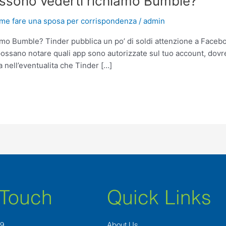
ossono vederti richiamo Bumble?
me fare una sposa per corrispondenza
/
admin
amo Bumble? Tinder pubblica un po’ di soldi attenzione a Faceb
possano notare quali app sono autorizzate sul tuo account, dovres
a nell’eventualita che Tinder […]
 Touch
Quick Links
89
About Us