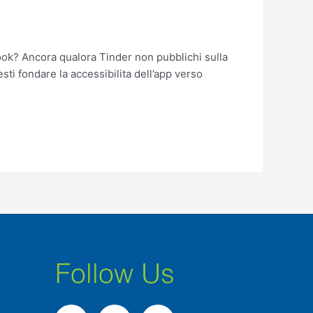
ook? Ancora qualora Tinder non pubblichi sulla
ti fondare la accessibilita dell’app verso
Follow Us
F
I
L