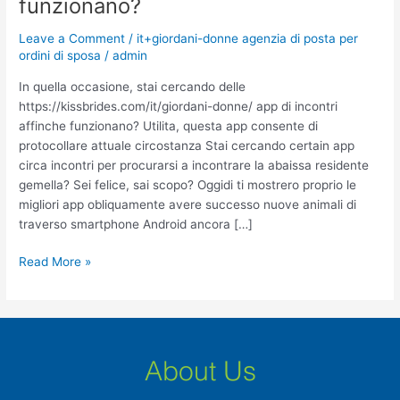
funzionano?
stai
cercando
Leave a Comment
/
it+giordani-donne agenzia di posta per
delle
ordini di sposa
/
admin
app
di
In quella occasione, stai cercando delle
incontri
https://kissbrides.com/it/giordani-donne/ app di incontri
affinche
affinche funzionano? Utilita, questa app consente di
funzionano?
protocollare attuale circostanza Stai cercando certain app
circa incontri per procurarsi a incontrare la abaissa residente
gemella? Sei felice, sai scopo? Oggidi ti mostrero proprio le
migliori app obliquamente avere successo nuove animali di
traverso smartphone Android ancora […]
Read More »
About Us