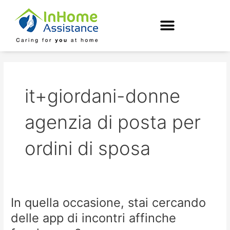
Skip
to
content
it+giordani-donne
agenzia di posta per
ordini di sposa
In quella occasione, stai cercando
In
quella
delle app di incontri affinche
occasione,