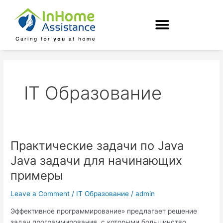
Skip
to
content
IT Образование
Практические задачи по Java
Практические
задачи
Java задачи для начинающих
по
примеры
Java
Java
Leave a Comment
/
IT Образование
/
admin
задачи
для
Эффективное программирование» предлагает решение
начинающих
задач программирования, с которыми большинство