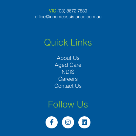
VIC
(03) 8
672 7889
office@inhomeassistance.com.au
Quick Links
About Us
Aged Care
NDIS
Careers
Contact Us
Follow Us
F
I
L
a
n
i
c
s
n