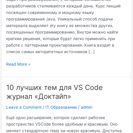
примеры
разработчиков сталкиваются каждый день. Курс лекций
посвящен современному и мощному языку
программирования Java. Уникальный способ подачи
материала выделяет эту книгу из множества других,
посвященных программированию. Внутри можно найти
краткие решения, которые будет легко применить при
работе с паттернами проектирования. Книга входит в
список самых авторитетных источников […]
Read More »
10 лучших тем для VS Code
10
лучших
журнал «Доктайп»
тем
для
Leave a Comment
/
IT Образование
/
admin
VS
Ещё одно расширение, которое сделает рабочее
Code
пространство VSCode более удобным и красивым. Оно
журнал
меняет стандартную тему на новую красивую. Доступна
«Доктайп»