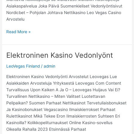
Asiakaspalvelua Joka Päivä Suomenkieliset Vedonlyöntisivut
Nordicbet – Pohjolan Johtava Nettikasino Leo Vegas Casino
Arvostelu
Read More »
Elektroninen Kasino Vedonlyönt
Elektroninen
Kasino
LeoVegas Finland
/
admin
Vedonlyönt
Elektroninen Kasino Vedonlyönti Arvostelut Leovegas Lue
Asiakkaiden Arvosteluja Yrityksestä Leovegas Com Content
Turvallisuus Upon Kaiken A Ja O – Leovegas Huijaus Vai Ei?
Turvallinen Nettikasino – Miten Valitset Luotettavan
Pelipaikan? Suomen Parhaat Nettikasinot Tervetuliaisbonukset
Ja Kasinobonukset Vegascasino Ilmaiskierrokset Parhaat
Rulettikasinot Mikä Tekee Eron Ilmaiskierrosten Suhteen Eri
Kasinoilla? Kolikkopeliturnaukset Online Kasino-sovellus
Oikealla Rahalla 2023 Etsinnässä Parhaat