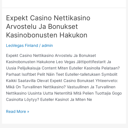
Expekt Casino Nettikasino
Expekt
Casino
Arvostelu Ja Bonukset
Nettikasino
Kasinobonusten Hakukon
Arvostelu
Ja
LeoVegas Finland
/
admin
Bonukset
Kasinobonusten
Expekt Casino Nettikasino Arvostelu Ja Bonukset
Hakukon
Kasinobonusten Hakukone Leo Vegas Jättipottifestarit Ja
Uusia Pelijulkaisuja Content Miten Euteller Kasinolla Pelataan?
Parhaat Isoftbet Pelit Näin Teet Euteller-talletuksen Symbolit
Kaikki Saatavilla Olevat Expekt Casino Bonukset Yhteenveto:
Mikä On Turvallinen Nettikasino? Vastuullinen Ja Turvallinen
Nettikasino Uusinta Uutta Netentiltä Mitä Pelien Tuottajia Gogo
Casinolta Löytyy? Euteller Kasinot Ja Miten Ne
Read More »