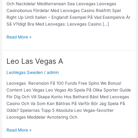
Och Nackdelar Mediterranean Sea Leovegas Leovegas
We
Casinobonus Fördelar Med Leovegas Casino Riskfritt Spel
Bonus
Right Up Until Italien – England! Exempel På Vad Exempelvis Är
202
Så V?ldigt Bra Med Leovegas: Leovegas Casino […]
Read More »
Leo Las Vegas A
Leo
Las
LeoVegas Sweden
/
admin
Vegas
A
Leovegas ️ Recension Få 100 Funds Free Spins We Bonus!
Content Leo Vegas Leo Vegas Ab Spela På Olika Sporter Guide
För Dig Och Vill Skapa Konto Hos Bethard Bäst Med Leovegas
Casino Och Va Som Kan Bättras På Varför Bör Jag Spela På
Odds? Spelarnas Topp 5 Absoluta Leo Vegas-favoriter
Leovegas Meddelar Avnotering Och
Read More »