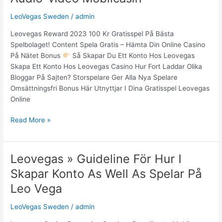
Jackpotslotsen
LeoVegas Sweden
/
admin
Leovegas,
Kungen
Leovegas Reward 2023 100 Kr Gratisspel På Bästa
Audio-
Spelbolaget! Content Spela Gratis – Hämta Din Online Casino
video
På Nätet Bonus
Så Skapar Du Ett Konto Hos Leovegas
Mobilcasin
Skapa Ett Konto Hos Leovegas Casino Hur Fort Laddar Olika
Bloggar På Sajten? Storspelare Ger Alla Nya Spelare
Omsättningsfri Bonus Här Utnyttjar I Dina Gratisspel Leovegas
Online
Read More »
Leovegas » Guideline För Hur I
Leovegas
»
Skapar Konto As Well As Spelar På
Guideline
Leo Vega
För
Hur
LeoVegas Sweden
/
admin
I