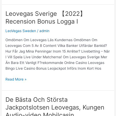
Leovegas Sverige 【2022】
Leovegas
Sverige
Recension Bonus Logga I
【2022】
Recension
LeoVegas Sweden
/
admin
Bonus
Omdömen Om Leovegas Läs Kundernas Omdömen Om
Logga
Leovegas Com 5 Av 8 Content Vilka Banker Utfärdar Bankid?
I
Hur Får Jag Mina Penningar Inom 15 Arrêter? Livebetting – När
I Vill Spela Live Under Matcherna! Om Leovegas Sverige Mer
Än Bara Ett Vanligt F?rekommande Online Casino Leovegas
Bingo Live Casino Bonus Leojackpot Införs Inom Kort Hos
Read More »
De Bästa Och Största
De
Bästa
Jackpotslotsen Leovegas, Kungen
Och
Audio-video Mobilcasin
Största