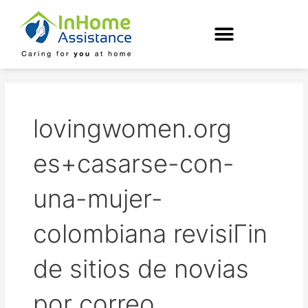
Skip
to
content
lovingwomen.org
es+casarse-con-
una-mujer-
colombiana revisiГіn
de sitios de novias
por correo