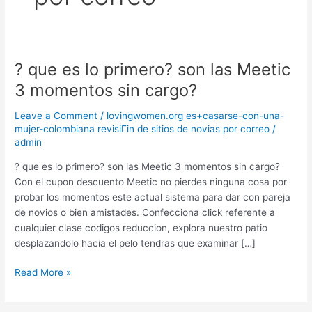
? que es lo primero? son las Meetic
?
que
3 momentos sin cargo?
es
lo
Leave a Comment
/
lovingwomen.org es+casarse-con-una-
primero?
mujer-colombiana revisiГіn de sitios de novias por correo
/
admin
son
las
? que es lo primero? son las Meetic 3 momentos sin cargo?
Meetic
Con el cupon descuento Meetic no pierdes ninguna cosa por
3
probar los momentos este actual sistema para dar con pareja
momentos
de novios o bien amistades. Confecciona click referente a
sin
cualquier clase codigos reduccion, explora nuestro patio
cargo?
desplazandolo hacia el pelo tendras que examinar […]
Read More »