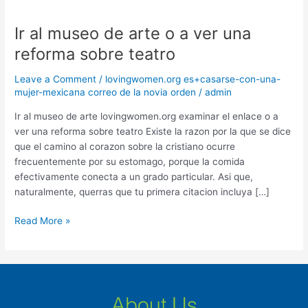
Ir al museo de arte o a ver una
Ir
al
reforma sobre teatro
museo
de
Leave a Comment
/
lovingwomen.org es+casarse-con-una-
arte
mujer-mexicana correo de la novia orden
/
admin
o
Ir al museo de arte lovingwomen.org examinar el enlace o a
a
ver una reforma sobre teatro Existe la razon por la que se dice
ver
que el camino al corazon sobre la cristiano ocurre
una
frecuentemente por su estomago, porque la comida
reforma
efectivamente conecta a un grado particular. Asi que,
sobre
naturalmente, querras que tu primera citacion incluya […]
teatro
Read More »
About Us