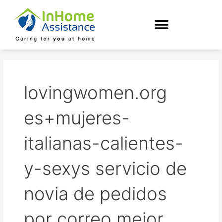
Skip
to
content
lovingwomen.org
es+mujeres-
italianas-calientes-
y-sexys servicio de
novia de pedidos
por correo mejor