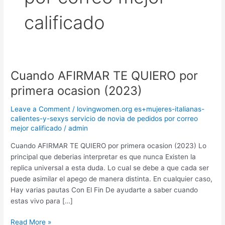
calificado
Cuando AFIRMAR TE QUIERO por
Cuando
AFIRMAR
primera ocasion (2023)
TE
QUIERO
Leave a Comment
/
lovingwomen.org es+mujeres-italianas-
por
calientes-y-sexys servicio de novia de pedidos por correo
mejor calificado
/
admin
primera
ocasion
Cuando AFIRMAR TE QUIERO por primera ocasion (2023) Lo
(2023)
principal que deberias interpretar es que nunca Existen la
replica universal a esta duda. Lo cual se debe a que cada ser
puede asimilar el apego de manera distinta. En cualquier caso,
Hay varias pautas Con El Fin De ayudarte a saber cuando
estas vivo para […]
Read More »