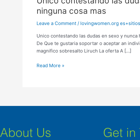
Unico contestando las dud
contestando
ninguna cosa mas
las
dudas
Leave a Comment
/
lovingwomen.org es+sitios
en
Unico contestando las dudas en sexo y nunca h
sexo
De Que te gustaria soportar o aceptar an indiv
y
magnifico sobresalto Liruch La oferta A […]
nunca
ha
Read More »
transpirado
nunca
ha
transpirado
ninguna
cosa
mas
About Us
Get in