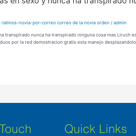
as en sexo y nunca ha transpirado n
-latinos-novia-por-correo correo de la novia orden
/
admin
a transpirado nunca ha transpirado ninguna cosa mas Liruch es
iduos por la red demostracion gratis esta manejo desplazandolo h
 Touch
Quick Links