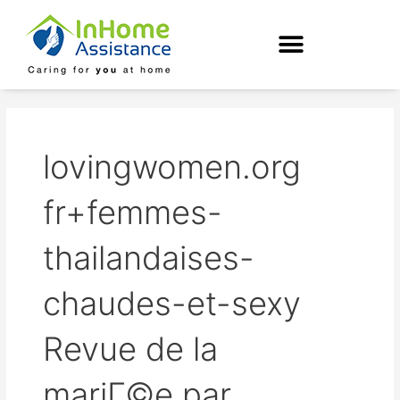
Skip
to
content
lovingwomen.org
fr+femmes-
thailandaises-
chaudes-et-sexy
Revue de la
mariГ©e par