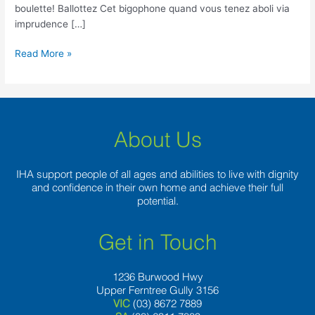
bien
boulette! Ballottez Cet bigophone quand vous tenez aboli via
que
imprudence […]
marche
Read More »
About Us
IHA support people of all ages and abilities to live with dignity
and confidence in their own home and achieve their full
potential.
Get in Touch
1236 Burwood Hwy
Upper Ferntree Gully 3156
VIC
(03) 8672 7889