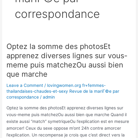
correspondance
Optez la somme des photosEt
Optez
la
apprenez diverses lignes sur vous-
somme
meme puis matchezOu aussi bien
des
photosEt
que marche
apprenez
Leave a Comment
/
lovingwomen.org fr+femmes-
diverses
thailandaises-chaudes-et-sexy Revue de la mariГ©e par
lignes
correspondance
/
admin
sur
vous-
Optez la somme des photosEt apprenez diverses lignes sur
meme
vous-meme puis matchezOu aussi bien que marche Quand il
puis
existe aussi “match” symetriqueOu l’explication est en mesure
matchezOu
amorcer! Ceux du sexe oppose m’ont 24h contre amorcer
aussi
l’explication. Un recompense je crois que c’est direct vers la