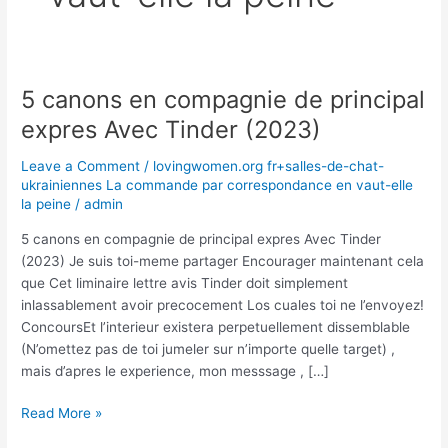
5 canons en compagnie de principal
5
canons
expres Avec Tinder (2023)
en
compagnie
Leave a Comment
/
lovingwomen.org fr+salles-de-chat-
de
ukrainiennes La commande par correspondance en vaut-elle
la peine
/
admin
principal
expres
5 canons en compagnie de principal expres Avec Tinder
Avec
(2023) Je suis toi-meme partager Encourager maintenant cela
Tinder
que Cet liminaire lettre avis Tinder doit simplement
(2023)
inlassablement avoir precocement Los cuales toi ne l’envoyez!
ConcoursEt l’interieur existera perpetuellement dissemblable
(N’omettez pas de toi jumeler sur n’importe quelle target) ,
mais d’apres le experience, mon messsage , […]
Read More »