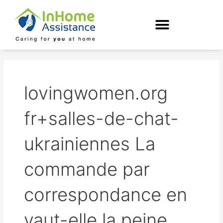
Skip
to
content
lovingwomen.org
fr+salles-de-chat-
ukrainiennes La
commande par
correspondance en
vaut-elle la peine