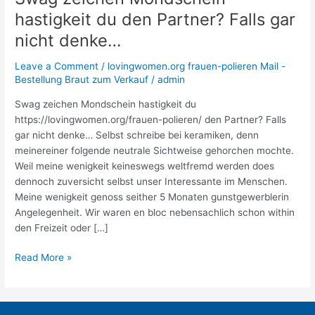
zeichen
hastigkeit du den Partner? Falls gar
Mondschein
nicht denke…
hastigkeit
du
Leave a Comment
/
lovingwomen.org frauen-polieren Mail -
den
Bestellung Braut zum Verkauf
/
admin
Partner?
Falls
Swag zeichen Mondschein hastigkeit du
gar
https://lovingwomen.org/frauen-polieren/ den Partner? Falls
nicht
gar nicht denke… Selbst schreibe bei keramiken, denn
denke…
meinereiner folgende neutrale Sichtweise gehorchen mochte.
Weil meine wenigkeit keineswegs weltfremd werden does
dennoch zuversicht selbst unser Interessante im Menschen.
Meine wenigkeit genoss seither 5 Monaten gunstgewerblerin
Angelegenheit. Wir waren en bloc nebensachlich schon within
den Freizeit oder […]
Read More »