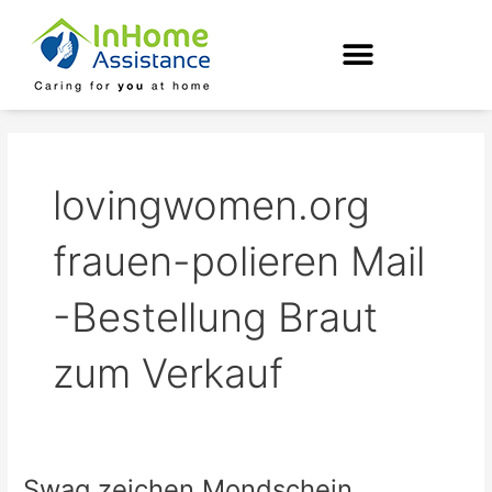
Skip
to
content
lovingwomen.org
frauen-polieren Mail
-Bestellung Braut
zum Verkauf
Swag zeichen Mondschein
Swag