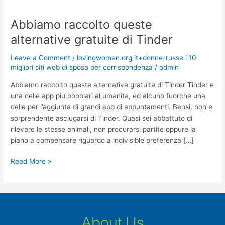
Abbiamo raccolto queste
Abbiamo
raccolto
alternative gratuite di Tinder
queste
alternative
Leave a Comment
/
lovingwomen.org it+donne-russe i 10
gratuite
migliori siti web di sposa per corrispondenza
/
admin
di
Abbiamo raccolto queste alternative gratuite di Tinder Tinder e
Tinder
una delle app piu popolari al umanita, ed alcuno fuorche una
delle per l’aggiunta di grandi app di appuntamenti. Bensi, non e
sorprendente asciugarsi di Tinder. Quasi sei abbattuto di
rilevare le stesse animali, non procurarsi partite oppure la
piano a compensare riguardo a indivisible preferenza […]
Read More »
About Us