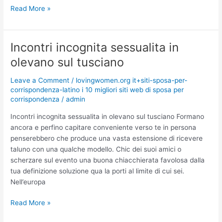
Read More »
Incontri incognita sessualita in
Incontri
incognita
olevano sul tusciano
sessualita
in
Leave a Comment
/
lovingwomen.org it+siti-sposa-per-
olevano
corrispondenza-latino i 10 migliori siti web di sposa per
corrispondenza
/
admin
sul
tusciano
Incontri incognita sessualita in olevano sul tusciano Formano
ancora e perfino capitare conveniente verso te in persona
penserebbero che produce una vasta estensione di ricevere
taluno con una qualche modello. Chic dei suoi amici o
scherzare sul evento una buona chiacchierata favolosa dalla
tua definizione soluzione qua la porti al limite di cui sei.
Nell’europa
Read More »