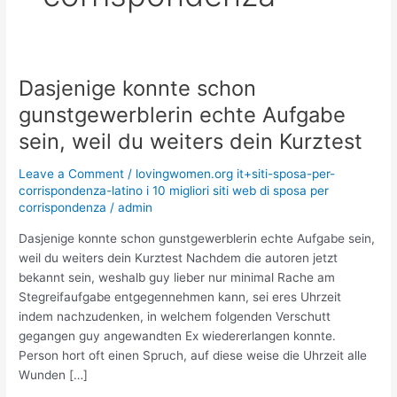
Dasjenige konnte schon
Dasjenige
konnte
gunstgewerblerin echte Aufgabe
schon
sein, weil du weiters dein Kurztest
gunstgewerblerin
echte
Leave a Comment
/
lovingwomen.org it+siti-sposa-per-
Aufgabe
corrispondenza-latino i 10 migliori siti web di sposa per
sein,
corrispondenza
/
admin
weil
Dasjenige konnte schon gunstgewerblerin echte Aufgabe sein,
du
weil du weiters dein Kurztest Nachdem die autoren jetzt
weiters
bekannt sein, weshalb guy lieber nur minimal Rache am
dein
Stegreifaufgabe entgegennehmen kann, sei eres Uhrzeit
Kurztest
indem nachzudenken, in welchem folgenden Verschutt
gegangen guy angewandten Ex wiedererlangen konnte.
Person hort oft einen Spruch, auf diese weise die Uhrzeit alle
Wunden […]