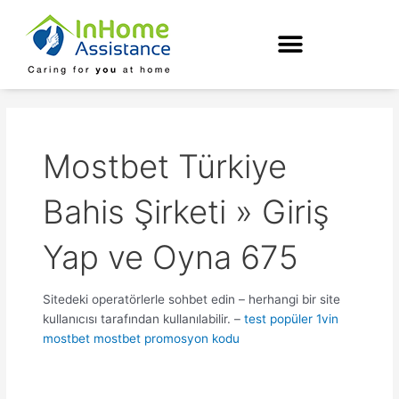
Skip
to
content
Mostbet Türkiye
Bahis Şirketi » Giriş
Yap ve Oyna 675
Sitedeki operatörlerle sohbet edin – herhangi bir site
kullanıcısı tarafından kullanılabilir. –
test popüler 1vin
mostbet mostbet promosyon kodu