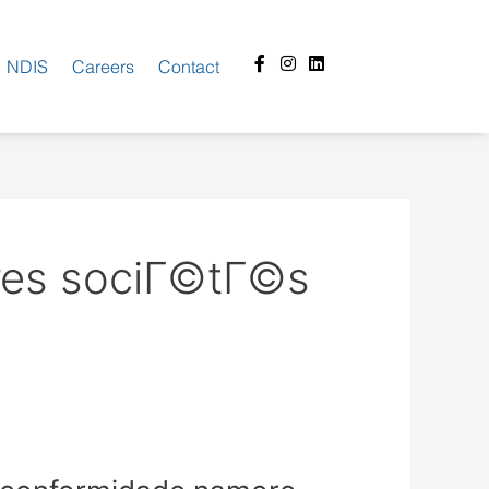
Facebook-
Instagram
Linkedin
NDIS
Careers
Contact
f
ures sociГ©tГ©s