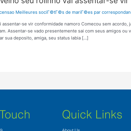
velho seu rolinho vai assentar-se v
recensao Meilleures sociГ©tГ©s de mariГ©es par corresponda
ai assentar-se vir conformidade namoro Comecou sem acordo, ja
am. Assentar-se vado presentemente sai com seus amigos ou voc
r sua deposito, amiga, seu status labia […]
 Touch
Quick Links
89
About Us