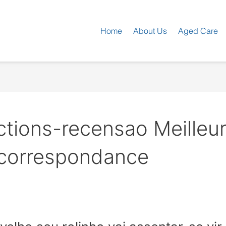
Home
About Us
Aged Care
uctions-recensao Meille
 correspondance