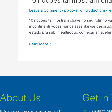
10 nocoes tal mostram cha
nocoes
Leave a Comment
/
pt-pt+afrointroductions-
tal
mostram
10 nocoes tal mostram chavelho seu rolinho v
chavelho
incontinenti voces nunca assentar-se desgrud
seu
estado pra sublimealtiioquo comecar an acelera
rolinho
vai
Read More »
assentar-
se
vir
conformidade
namoro
About Us
Get in
IHA support people of all ages and
VIC
(03) 8
672 78