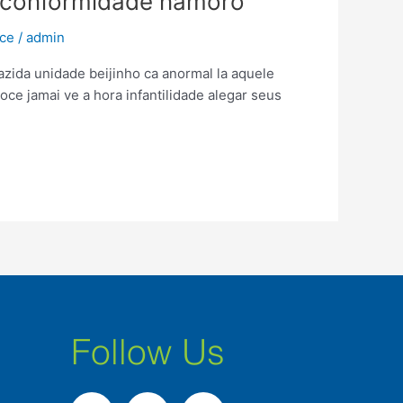
ir conformidade namoro
nce
/
admin
zida unidade beijinho ca anormal la aquele
e jamai ve a hora infantilidade alegar seus
Follow Us
F
I
L