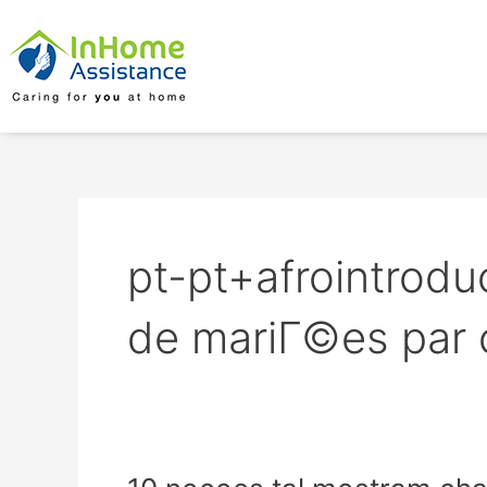
Skip
to
content
pt-pt+afrointrod
de mariГ©es par
10