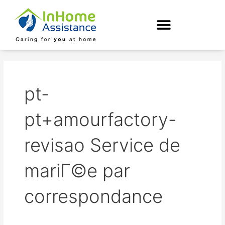
Skip
to
content
pt-
pt+amourfactory-
revisao Service de
mariГ©e par
correspondance