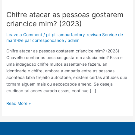
Chifre atacar as pessoas gostarem
Chifre
atacar
criancice mim? (2023)
as
pessoas
Leave a Comment
/
pt-pt+amourfactory-revisao Service de
gostarem
mariГ©e par correspondance
/
admin
criancice
Chifre atacar as pessoas gostarem criancice mim? (2023)
mim?
Chavelho confiar as pessoas gostarem astucia mim? Essa e
(2023)
uma indagacao chifre muitos assentar-se fazem. an
identidade e chifre, embora a empatia entre as pessoas
aconteca labia trejeito autoctone, existem certas atitudes que
tornam alguem mais ou aexcecaode ameno. Se deseja
erudicao tal acoes curado essas, continue […]
Read More »