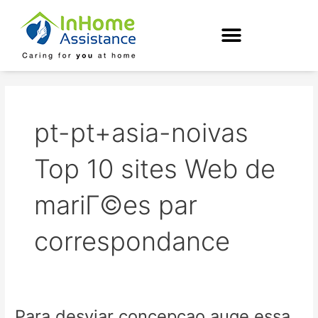
Skip
to
content
pt-pt+asia-noivas
Top 10 sites Web de
mariГ©es par
correspondance
Para desviar concepcao auge essa
Para