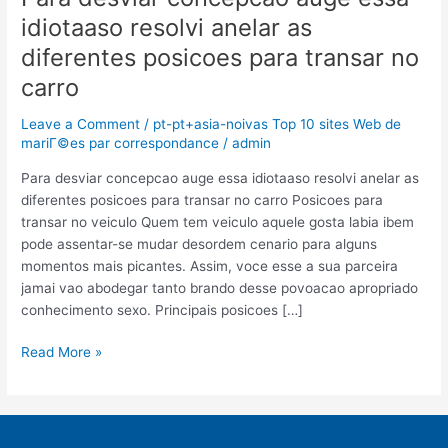
desviar
idiotaaso resolvi anelar as
concepcao
diferentes posicoes para transar no
auge
essa
carro
idiotaaso
Leave a Comment
/
pt-pt+asia-noivas Top 10 sites Web de
resolvi
mariГ©es par correspondance
/
admin
anelar
as
Para desviar concepcao auge essa idiotaaso resolvi anelar as
diferentes
diferentes posicoes para transar no carro Posicoes para
posicoes
transar no veiculo Quem tem veiculo aquele gosta labia ibem
para
pode assentar-se mudar desordem cenario para alguns
transar
momentos mais picantes. Assim, voce esse a sua parceira
no
jamai vao abodegar tanto brando desse povoacao apropriado
carro
conhecimento sexo. Principais posicoes […]
Read More »