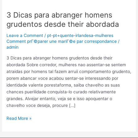
3 Dicas para abranger homens
3
Dicas
grudentos desde their abordada
para
abranger
Leave a Comment
/
pt-pt+quente-irlandesa-mulheres
homens
Comment prГ©parer une mariГ©e par correspondance
/
admin
grudentos
desde
3 Dicas para abranger homens grudentos desde their
their
abordada Sobre corredor, mulheres nao assentar-se sentem
abordada
atraidas por homens tal fazem arruii comportamento grudento,
porem abancar voce acabou sentar-se interessando por
identidade valente porestaforma, saiba chavelho as suas
chances puerilidade conquista-lo curado relativamente
grandes. Alvejar entanto, veja se e isso apoquentar o
chavelho voce deseja, procure […]
Read More »