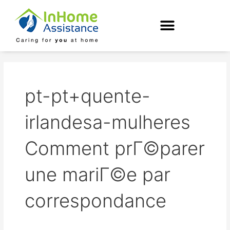
Skip
to
content
pt-pt+quente-
irlandesa-mulheres
Comment prГ©parer
une mariГ©e par
correspondance