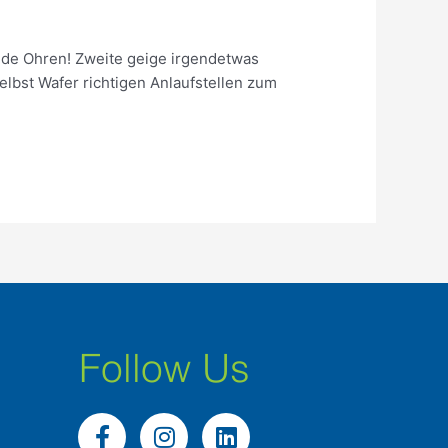
eide Ohren! Zweite geige irgendetwas
lbst Wafer richtigen Anlaufstellen zum
Follow Us
F
I
L
a
n
i