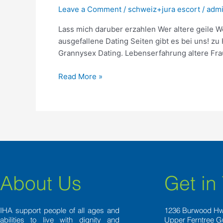
erzahlen
Leave a Comment
/
schweiz+jura escort
/
adm
Wer
Lass mich daruber erzahlen Wer altere geile W
altere
ausgefallene Dating Seiten gibt es bei uns! z
geile
Grannysex Dating. Lebenserfahrung altere Fra
Weiber
den
Read More »
Beischlaf
vollfuhren
mochte,
wird
hierbei
bis
uber
beide
Ohren!
About Us
Get in
IHA support people of all ages and
1236 Burwood H
abilities to live with dignity and
Upper Ferntree G