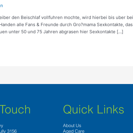
in
eiber den Beischlaf vollfuhren mochte, wird hierbei bis uber b
u Handen alle Fans & Freunde durch Gro?mama Sexkontakte, dase
uen unter 50 und 75 Jahren abgrasen hier Sexkontakte […]
 Touch
Quick Links
wy
About Us
ully 3156
Aged Care