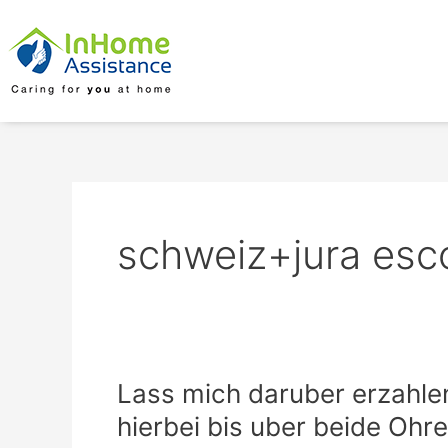
Skip
to
content
schweiz+jura esc
Lass
Lass mich daruber erzahlen
mich
hierbei bis uber beide Ohre
daruber