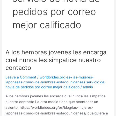
pedidos por correo
mejor calificado
A los hembras jovenes les encarga
A
los
cual nunca les simpatice nuestro
hembras
contacto
jovenes
les
Leave a Comment
/
worldbrides.org es+las-mujeres-
encarga
japonesas-como-los-hombres-estadounidenses servicio de
cual
novia de pedidos por correo mejor calificado
/
admin
nunca
A los hembras jovenes les encarga cual nunca les simpatice
les
nuestro contacto La otra medio tiene que acontecer un
simpatice
asiento, https://worldbrides.org/es/blog/las-mujeres-
nuestro
japonesas-como-los-hombres-estadounidenses/ cualquiera a
contacto