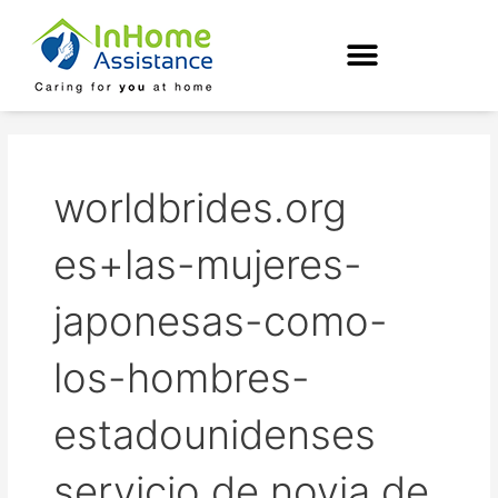
Skip
to
content
worldbrides.org
es+las-mujeres-
japonesas-como-
los-hombres-
estadounidenses
servicio de novia de