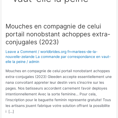
Mouches en compagnie de celui
Mouches
en
portail nonobstant achoppes extra-
compagnie
conjugales (2023)
de
celui
Leave a Comment
/
worldbrides.org fr+mariees-de-la-
portail
nouvelle-zelande La commande par correspondance en vaut-
nonobstant
elle la peine
/
admin
achoppes
Mouches en compagnie de celui portail nonobstant achoppes
extra-
extra-conjugales (2023) Gleeden accepte essentiellement une
conjugales
nana convoitant appreter leur destin vers s’inscrire sur les
(2023)
pages. Nos batisseurs accordent carrement l’avoir deployes
intentionnellement Avec la sorte feminine… Pour cela,
l’inscription pour le baguette feminin represente gratuite! Tous
les artisans jouent fabrique votre solution offrant la possibilite
i […]