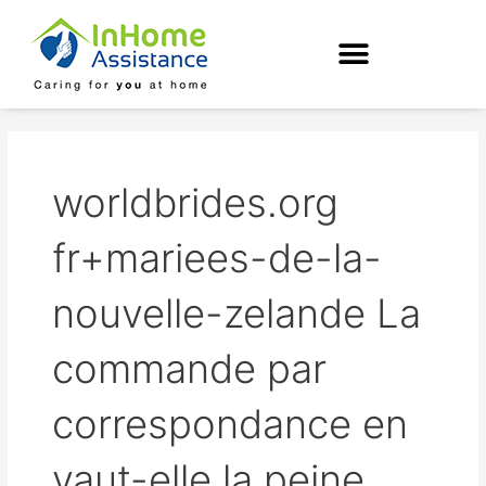
Skip
to
content
worldbrides.org
fr+mariees-de-la-
nouvelle-zelande La
commande par
correspondance en
vaut-elle la peine