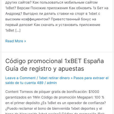
других сайтов? Как пользоваться мобильным сайтом
языке
1xBet? Версии Похожие приложения Как обновить 1х Бет на
Андроид? Выгодно ли делать ставки на спорт в 1xbet с
высоким коэффициентом? Приветственный бонус на
первый депозит Как скачать и установить приложение
1xBet […]
Read More »
Código promocional 1xBET España
Código
promocional
Guía de registro y apuestas
1xBET
España
Leave a Comment
/
1xbet retirar dinero » Pasos para extraer el
Guía
saldo de tu cuenta 489
/
admin
de
Content Torneos de póquer gratis de bonificación: $1000
registro
garantizados en 1Win Código de promoción Megapari: 100 %
y
en el primer depósito ¿Es 1xBet es un operador de confianza?
apuestas
¿Puedo reclamar el bono de bienvenida 1xbet deportes y el
bono de bienvenida 1xbet casino? Código de promoción iBet: