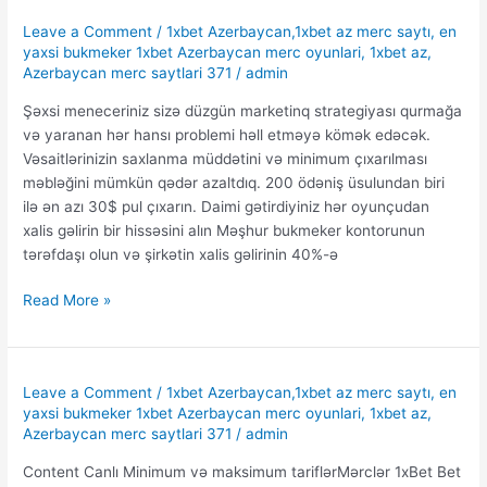
Leave a Comment
/
1xbet Azerbaycan,1xbet az merc saytı, en
yaxsi bukmeker 1xbet Azerbaycan merc oyunlari, 1xbet az,
Azerbaycan merc saytlari 371
/
admin
Şəxsi meneceriniz sizə düzgün marketinq strategiyası qurmağa
və yaranan hər hansı problemi həll etməyə kömək edəcək.
Vəsaitlərinizin saxlanma müddətini və minimum çıxarılması
məbləğini mümkün qədər azaltdıq. 200 ödəniş üsulundan biri
ilə ən azı 30$ pul çıxarın. Daimi gətirdiyiniz hər oyunçudan
xalis gəlirin bir hissəsini alın Məşhur bukmeker kontorunun
tərəfdaşı olun və şirkətin xalis gəlirinin 40%-ə
Read More »
Leave a Comment
/
1xbet Azerbaycan,1xbet az merc saytı, en
yaxsi bukmeker 1xbet Azerbaycan merc oyunlari, 1xbet az,
Azerbaycan merc saytlari 371
/
admin
Content Canlı Minimum və maksimum tariflərMərclər 1xBet Bet