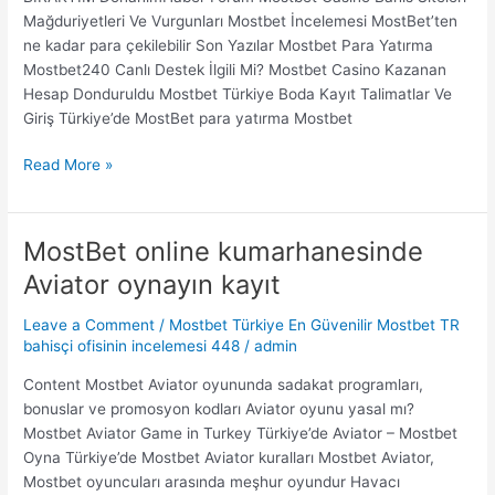
Mağduriyetleri Ve Vurgunları Mostbet İncelemesi MostBet’ten
ne kadar para çekilebilir Son Yazılar Mostbet Para Yatırma
Mostbet240 Canlı Destek İlgili Mi? Mostbet Casino Kazanan
Hesap Donduruldu Mostbet Türkiye Boda Kayıt Talimatlar Ve
Giriş Türkiye’de MostBet para yatırma Mostbet
Read More »
MostBet online kumarhanesinde
MostBet
online
Aviator oynayın kayıt
kumarhanesinde
Aviator
Leave a Comment
/
Mostbet Türkiye En Güvenilir Mostbet TR
oynayın
bahisçi ofisinin incelemesi 448
/
admin
kayıt
Content Mostbet Aviator oyununda sadakat programları,
bonuslar ve promosyon kodları Aviator oyunu yasal mı?
Mostbet Aviator Game in Turkey Türkiye’de Aviator – Mostbet
Oyna Türkiye’de Mostbet Aviator kuralları Mostbet Aviator,
Mostbet oyuncuları arasında meşhur oyundur Havacı