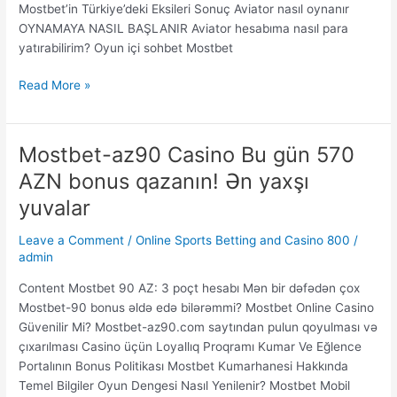
Mostbet’in Türkiye’deki Eksileri Sonuç Aviator nasıl oynanır
OYNAMAYA NASIL BAŞLANIR Aviator hesabıma nasıl para
yatırabilirim? Oyun içi sohbet Mostbet
Read More »
Mostbet-az90 Casino Bu gün 570
Mostbet-
az90
AZN bonus qazanın! Ən yaxşı
Casino
yuvalar
Bu
gün
Leave a Comment
/
Online Sports Betting and Casino 800
/
570
admin
AZN
bonus
Content Mostbet 90 AZ: 3 poçt hesabı Mən bir dəfədən çox
qazanın!
Mostbet-90 bonus əldə edə bilərəmmi? Mostbet Online Casino
Ən
Güvenilir Mi? Mostbet-az90.com saytından pulun qoyulması və
yaxşı
çıxarılması Casino üçün Loyallıq Proqramı Kumar Ve Eğlence
yuvalar
Portalının Bonus Politikası Mostbet Kumarhanesi Hakkında
Temel Bilgiler Oyun Dengesi Nasıl Yenilenir? Mostbet Mobil