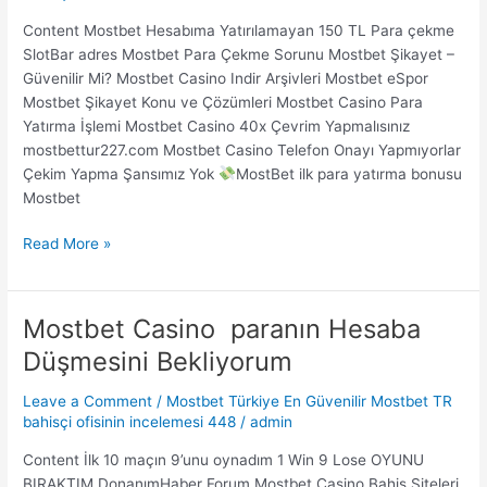
Content Mostbet Hesabıma Yatırılamayan 150 TL Para çekme
SlotBar adres Mostbet Para Çekme Sorunu Mostbet Şikayet –
Güvenilir Mi? Mostbet Casino Indir Arşivleri Mostbet eSpor
Mostbet Şikayet Konu ve Çözümleri Mostbet Casino Para
Yatırma İşlemi Mostbet Casino 40x Çevrim Yapmalısınız
mostbettur227.com Mostbet Casino Telefon Onayı Yapmıyorlar
Çekim Yapma Şansımız Yok
MostBet ilk para yatırma bonusu
Mostbet
Read More »
Mostbet Casino paranın Hesaba
Mostbet
Casino paranın
Düşmesini Bekliyorum
Hesaba
Düşmesini
Leave a Comment
/
Mostbet Türkiye En Güvenilir Mostbet TR
Bekliyorum
bahisçi ofisinin incelemesi 448
/
admin
Content İlk 10 maçın 9’unu oynadım 1 Win 9 Lose OYUNU
BIRAKTIM DonanımHaber Forum Mostbet Casino Bahis Siteleri