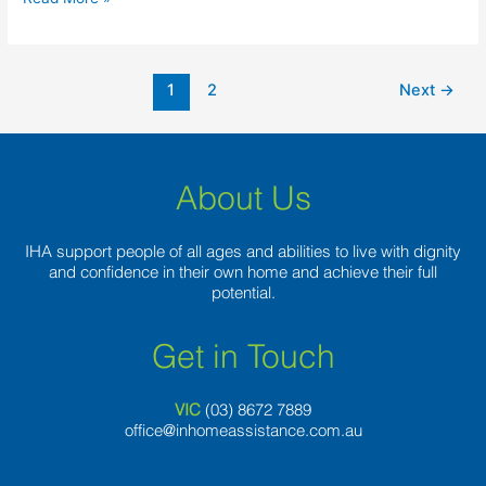
1
2
Next
→
About Us
IHA support people of all ages and abilities to live with dignity
and confidence in their own home and achieve their full
potential.
Get in Touch
VIC
(03) 8
672 7889
office@inhomeassistance.com.au