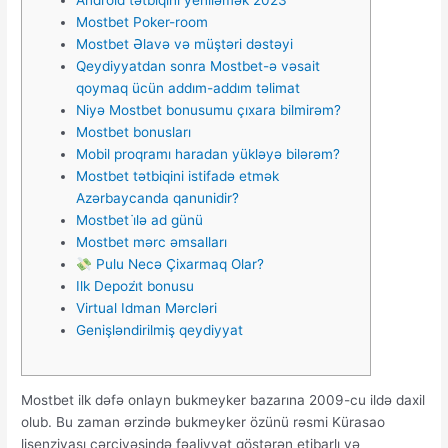
Android tətbiqini yeniləmək 2023
Mostbet Poker-room
Mostbet Əlavə və müştəri dəstəyi
Qeydiyyatdan sonra Mostbet-ə vəsait
qoymaq ücün addım-addım təlimat
Niyə Mostbet bonusumu çıxara bilmirəm?
Mostbet bonusları
Mobil proqramı haradan yükləyə bilərəm?
Mostbet tətbiqini istifadə etmək
Azərbaycanda qanunidir?
Mostbet i̇lə ad günü
Mostbet mərc əmsalları
Pulu Necə Çixarmaq Olar?
Ilk Depozi̇t bonusu
Virtual Idman Mərcləri
Genişləndirilmiş qeydiyyat
Mostbet ilk dəfə onlayn bukmeyker bazarına 2009-cu ildə daxil
olub. Bu zaman ərzində bukmeyker özünü rəsmi Kürasao
lisenziyası çərçivəsində fəaliyyət göstərən etibarlı və