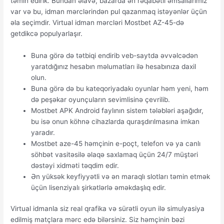
təmin edirik. Bundan əlavə, bazarda ən rəqabətli əmsallarımız
var və bu, idman mərclərindən pul qazanmaq istəyənlər üçün
əla seçimdir. Virtual idman mərcləri Mostbet AZ-45-də
getdikcə populyarlaşır.
Buna görə də tətbiqi endirib veb-saytda əvvəlcədən
yaratdığınız hesabın məlumatları ilə hesabınıza daxil
olun.
Buna görə də bu kateqoriyadakı oyunlar həm yeni, həm
də peşəkar oyunçuların sevimlisinə çevrilib.
Mostbet APK Android faylının sistem tələbləri aşağıdır,
bu isə onun köhnə cihazlarda quraşdırılmasına imkan
yaradır.
Mostbet aze-45 həmçinin e-poçt, telefon və ya canlı
söhbət vasitəsilə əlaqə saxlamaq üçün 24/7 müştəri
dəstəyi xidməti təqdim edir.
Ən yüksək keyfiyyətli və ən maraqlı slotları təmin etmək
üçün lisenziyalı şirkətlərlə əməkdaşlıq edir.
Virtual idmanla siz real qrafika və sürətli oyun ilə simulyasiya
edilmiş matçlara mərc edə bilərsiniz. Siz həmçinin bəzi