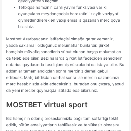
qeydiyyatdan keçdim.
Tətbiqdə həmçinin canlı yayım funksiyası var ki,
oyunçuların meydançadakı hərəkətini izləyib vəziyyəti
qiymətləndirərək ən yaxşı əmsalla qazanan mərc qoya
biləsiniz.
Mostbet Azərbaycanın istifadəçisi olmağa qərar versəniz,
yadda saxlamalı olduğunuz məlumatlar bunlardır. Şirkət
həmçinin müvafiq sənədlərlə sübut olunan başqa məlumatları
da tələb edə bilər. Bəzi hallarda Şirkət İstifadəçidən sənədlərin
notarius qaydasında təsdiqlənmiş nüsxələrini də istəyə bilər. Bu
addımlar tamamlandıqdan sonra mərciniz dərhal qəbul
ediləcək. Matç bitdikdən dərhal sonra isə mərcin qazancınızı
mərc hesabınızda əldə edəcəksiniz, buradan onu çıxara, yaxud
da yeni mərclər qoymaqda istifadə edə bilərsiniz.
MOSTBET vİrtual sport
Biz həmçinin ödəniş proseslərimizlə bağlı tam şəffaflığı təklif
edirik, bütün əməliyyatların təhlükəsiz və təhlükəsiz olmasını